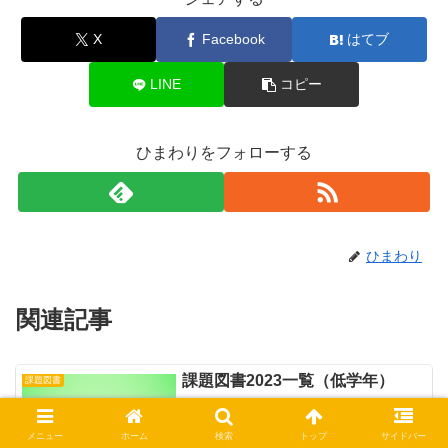
X
Facebook
はてブ
LINE
コピー
ひまわりをフォローする
ひまわり
関連記事
課題図書2023一覧（低学年）
課題図書
2023年度の課題図書が発表されていま
す。本の専門家の先生が、新しく出版さ
れた本の中から年齢に合わせて、感動を
メニュー
ホーム
検索
トップ
サイドバー