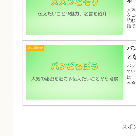
本
人気
をご
読む
話で
パ
読み聞かせ
と
パン
てい
は、
みる
スポ