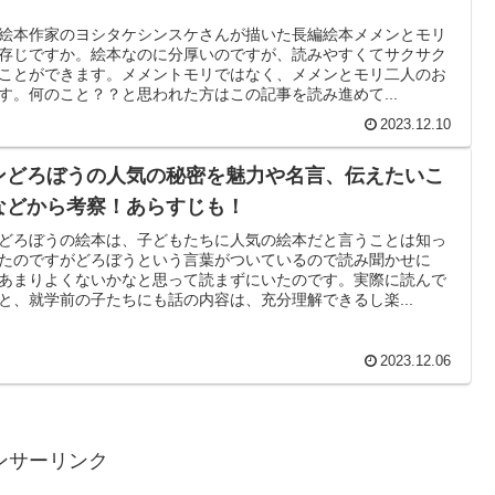
絵本作家のヨシタケシンスケさんが描いた長編絵本メメンとモリ
存じですか。絵本なのに分厚いのですが、読みやすくてサクサク
ことができます。メメントモリではなく、メメンとモリ二人のお
す。何のこと？？と思われた方はこの記事を読み進めて...
2023.12.10
ンどろぼうの人気の秘密を魅力や名言、伝えたいこ
などから考察！あらすじも！
どろぼうの絵本は、子どもたちに人気の絵本だと言うことは知っ
たのですがどろぼうという言葉がついているので読み聞かせに
あまりよくないかなと思って読まずにいたのです。実際に読んで
と、就学前の子たちにも話の内容は、充分理解できるし楽...
2023.12.06
ンサーリンク