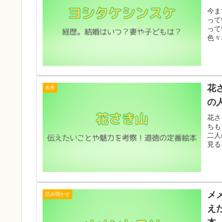
今ま
って
って
色々
花
名作
の
花さ
ちも
二人
見る
メ
読み聞かせ
え