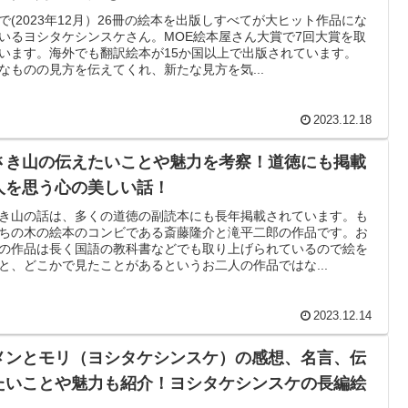
で(2023年12月）26冊の絵本を出版しすべてが大ヒット作品にな
いるヨシタケシンスケさん。MOE絵本屋さん大賞で7回大賞を取
います。海外でも翻訳絵本が15か国以上で出版されています。
なものの見方を伝えてくれ、新たな見方を気...
2023.12.18
さき山の伝えたいことや魅力を考察！道徳にも掲載
人を思う心の美しい話！
き山の話は、多くの道徳の副読本にも長年掲載されています。も
ちの木の絵本のコンビである斎藤隆介と滝平二郎の作品です。お
の作品は長く国語の教科書などでも取り上げられているので絵を
と、どこかで見たことがあるというお二人の作品ではな...
2023.12.14
メンとモリ（ヨシタケシンスケ）の感想、名言、伝
たいことや魅力も紹介！ヨシタケシンスケの長編絵