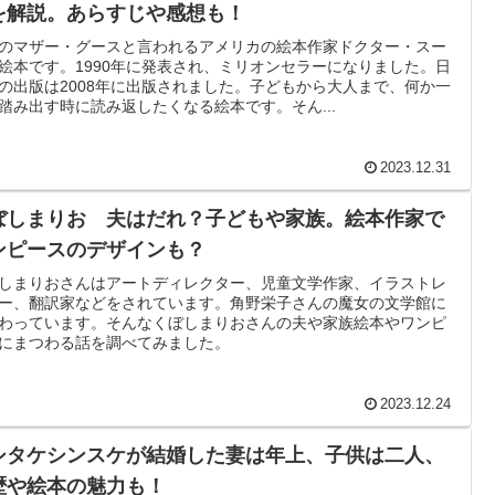
を解説。あらすじや感想も！
のマザー・グースと言われるアメリカの絵本作家ドクター・スー
絵本です。1990年に発表され、ミリオンセラーになりました。日
の出版は2008年に出版されました。子どもから大人まで、何か一
踏み出す時に読み返したくなる絵本です。そん...
2023.12.31
ぼしまりお 夫はだれ？子どもや家族。絵本作家で
ンピースのデザインも？
しまりおさんはアートディレクター、児童文学作家、イラストレ
ー、翻訳家などをされています。角野栄子さんの魔女の文学館に
わっています。そんなくぼしまりおさんの夫や家族絵本やワンピ
にまつわる話を調べてみました。
2023.12.24
シタケシンスケが結婚した妻は年上、子供は二人、
歴や絵本の魅力も！