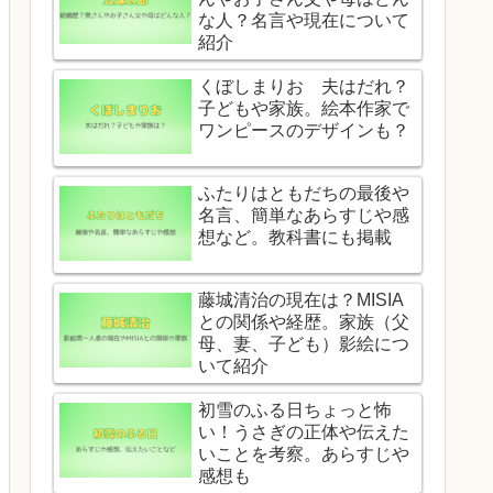
な人？名言や現在について
紹介
くぼしまりお 夫はだれ？
子どもや家族。絵本作家で
ワンピースのデザインも？
ふたりはともだちの最後や
名言、簡単なあらすじや感
想など。教科書にも掲載
藤城清治の現在は？MISIA
との関係や経歴。家族（父
母、妻、子ども）影絵につ
いて紹介
初雪のふる日ちょっと怖
い！うさぎの正体や伝えた
いことを考察。あらすじや
感想も