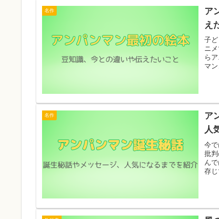
ア
名作
え
子ど
ニメ
らア
マン
ア
名作
人
今で
批判
んで
存じ