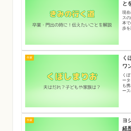
と
現在
スの
本で
歩を
く
作家
ワ
くぼ
ータ
も携
ース
ヨ
作家
経