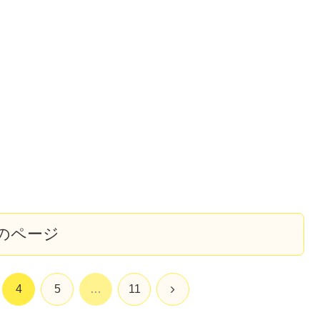
のページ
次
4
5
…
11
へ