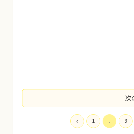
次
前
1
…
3
へ