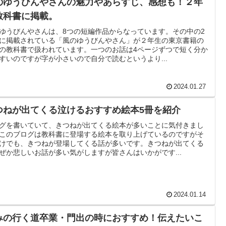
のゆうびんやさんの魅力やあらすじ、感想も！２年
教科書に掲載。
ゆうびんやさんは、8つの短編作品からなっています。その中の2
に掲載されている「風のゆうびんやさん」が２年生の東京書籍の
の教科書で扱われています。一つのお話は4ページずつで短く分か
すいのですが字が小さいので自分で読むというより...
2024.01.27
つねが出てくる泣けるおすすめ絵本5冊を紹介
グを書いていて、きつねが出てくる絵本が多いことに気付きまし
このブログは教科書に登場する絵本を取り上げているのですがそ
けでも、きつねが登場してくる話が多いです。きつねが出てくる
ぜか悲しいお話が多い気がしますが皆さんはいかがです...
2024.01.14
みの行く道卒業・門出の時におすすめ！伝えたいこ