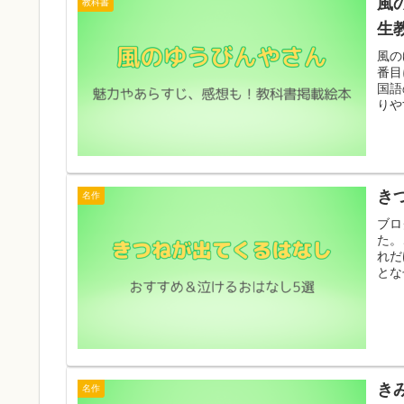
風
教科書
生
風の
番目
国語
りや
き
名作
ブロ
た。
れだ
とな
き
名作